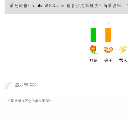
1
1
鲜花
握手
雷人
请发表评论