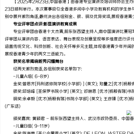
【2025年2月23日,中国香港】由香港专业演讲及培训师协会主
23日顺利举行。本次赛事吸引全香港多间中小学及教育机构的学生参
别中展开激烈角逐,最终决出各组别金、银、铜及优异奖项,展现香港
专业评审团点评:彰显演讲教育成果
专业评审团由香港十大杰青,前东张西望主持人,南中国演讲比赛冠
猫
评审团从演讲内容、语言表达、舞台表现及创意呈现等多维度进行评分
涵盖传统文化、科技创新、社会关怀等多元主题,体现香港青少年开阔
展现香港青少年的两文三语能力。
获奖名单揭晓新秀闪耀舞台
经两天激烈竞逐,各组别获奖名单如下:
-儿童A组( 6-8岁)
金奖:曾思齐[玛利诺修院学校(小学部) ] (英文); 郑量之[优才(杨殷有
银奖:邱培峰 [圣保罗书院小学] (英文); 邓琳恩 [优才(杨殷有娣)书院
网
铜奖:余卓毅 [优才(杨殷有娣)书院小学部] (英文); 王彦臻 [优才(
(广东话)
颁奖嘉宾: 黄颖君 - 前东张西望主持人、武汉市政协委员、中
-儿童B组( 9-11岁)
金奖:陈海萤 [圣公会蒙恩小学] (英文); DE LEON JASTER 