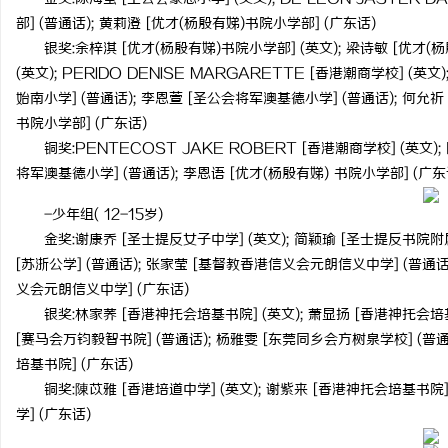
部] (普通话); 黄莉澄 [优才(杨殷有娣)书院小学部] (广东话)
探索星星影院：点亮影迷心灵的光辉之地
红果影视：引领新时代影
银奖:余梓淇 [优才(杨殷有娣)书院小学部] (英文); 梁诗敏 [优才(
(英文); PERIDO DENISE MARGARETTE [香港潮商学校] (英
始南小学] (普通话); 李恩萱 [圣公会将军澳基德小学] (普通话); 何允祈
书院小学部] (广东话)
铜奖:PENTECOST JAKE ROBERT [香港潮商学校] (英文)
将军澳基德小学] (普通话); 李恩语 [优才(杨殷有娣) 书院小学部] (广东
-少年组( 12-15岁)
金奖:谢康乔 [圣士提反女子中学] (英文); 简颖瑜 [圣士提反书院附属
[苏浙公学] (普通话); 张家莹 [基督教香港信义会元朗信义中学] (普通话
义会元朗信义中学] (广东话)
银奖:林家荞 [香港神托会培基书院] (英文); 萧显扬 [香港神托会培基
[赛马会万钧毅智书院] (普通话); 杨雅雯 [东莞同乡会方树泉学校] (普通
培基书院] (广东话)
铜奖:陳苡雅 [香港培道中学] (英文); 谢紫来 [香港神托会培基书院] 
学] (广东话)