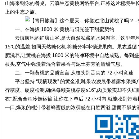
山海来到你的餐桌。云滇生态黄桃网络平台,正将这片秘境生长的
上的生态之旅。
一、在海拔 1800 米,黄桃与阳光签下甜蜜契约
云滇腹地的红壤山谷,是大自然私藏的水果温室。这里年均 
猫
15℃的温差,如同天然糖化机,将糖分牢牢锁进果肉。果农遵循 
肥滋养,让黄桃在海拔 1800 米的纯净环境中自然成熟。每到
枝头,空气中弥漫着混合着果香与泥土芬芳的清甜气息。
二、一颗黄桃的品质宣言:从枝头到舌尖的 72 小时竞速
平台坚持 “现摘现发” 的黄金准则,果农凌晨带着露水采
行糖度、硬度检测,确保每颗黄桃糖度≥16°,肉质紧实却不失细
衣”,配合全程冷链运输,让你在下单后 72 小时内,就能收到
网
一口,爆浆的桃汁带着蜂蜜般的浓稠感在口腔四溢,甜而不腻的