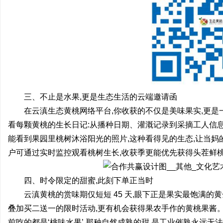
三、不止是水果,更是生态生活的云端邀请函
在云滇生态黄桃网络平台,你收获的不仅是美味果实,更是一
看每颗黄桃的生长日记:从播种日期、灌溉记录到采摘工人信息
能看到果园里桃树沐浴阳光的照片,这种看得见的生态,让当妈的心
户可通过实时监控观看桃树生长,收获季更能优先获得头茬鲜桃,
四、时令限定的甜蜜,此刻下单正当时
云滇黄桃的赏味期仅短短 45 天,眼下正是果实最饱满的黄金
叠加买二送一的限时活动,更有机会获得果农手作的黄桃果酱。一
前吃的都是‘桃味水果’,那种自然成熟的甜,是工业催熟永远无法