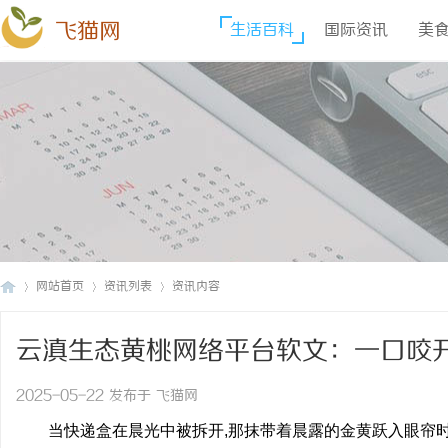
飞猫网
生活百科
国际资讯
美
网站首页
资讯列表
资讯内容
云滇生态黄桃网络平台软文：一口咬开
飞
›
›
›
2025-05-22 发布于 飞猫网
当快递盒在晨光中被拆开,那抹带着晨露的金黄跃入眼帘时,