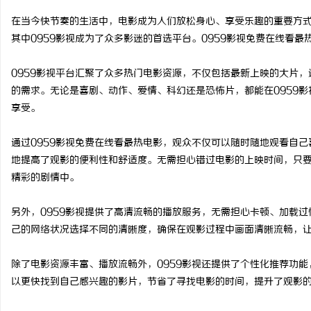
在当今快节奏的生活中，电影成为人们放松身心、享受乐趣的重要方
其中0959影视成为了众多影迷的首选平台。0959影视免费在线看
0959影视平台汇聚了众多热门电影资源，不仅包括最新上映的大片
猫
的需求。无论是喜剧、动作、爱情、科幻还是恐怖片，都能在0959
享受。
通过0959影视免费在线看最热电影，观众不仅可以随时随地观看自
地提高了观影的便利性和舒适度。无需担心错过电影的上映时间，只要
精彩的剧情中。
另外，0959影视提供了高清流畅的播放服务，无需担心卡顿、加载
网
己的网络状况选择不同的清晰度，确保在观影过程中画面清晰流畅，
除了电影资源丰富、播放流畅外，0959影视还提供了个性化推荐功
以更快找到自己感兴趣的影片，节省了寻找电影的时间，提升了观影