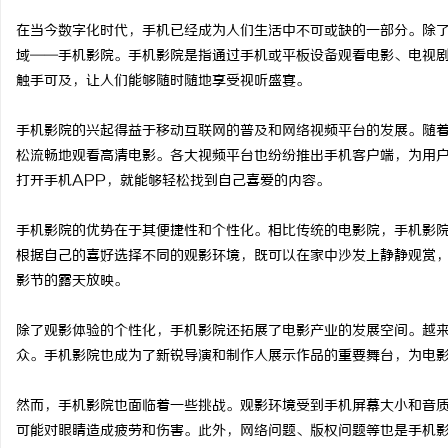
在当今数字化时代，手机已经成为人们生活中不可或缺的一部分。除
域——手机影院。手机影院是指通过手机或平板设备观看电影、电视
触手可及，让人们能够随时随地享受视听盛宴。
猫
手机影院的兴起得益于移动互联网的普及和网络视频平台的发展。随着
松流畅地观看高清电影。各大视频平台也纷纷推出手机客户端，为用
打开手机APP，就能够轻松找到自己喜爱的内容。
手机影院的优势在于其便捷性和个性化。相比传统的电影院，手机影
根据自己的喜好选择不同的观影环境，既可以在家中沙发上静静观赏
影节的露天放映。
网
除了观影体验的个性化，手机影院还拓展了电影产业的发展空间。越
众。手机影院也成为了新锐导演和制作人展示作品的重要舞台，为电
然而，手机影院也面临着一些挑战。观影环境受到手机屏幕大小和音
可能对眼睛造成疲劳和伤害。此外，网络问题、版权问题等也是手机