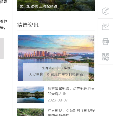
机影
武汉配眼镜 上海配眼镜
武汉配眼镜
看体
精选资讯
景，
业界动态
|
飞猫网
天安生物：引领现代生物科技创新
发展的先锋企业
探索星星影院：点亮影迷心灵
的光辉之地
2026-08-07
红果影视：引领新时代影视娱