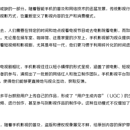
或缺的一部分。随着智能手机的普及和网络技术的迅猛发展，传统影视行
观影方式，也重新定义了影视内容的生产和消费模式。
去，人们需要在特定的时间和地点观看电视节目或去电影院看电影，而如
。无论是在候车室、咖啡馆、还是家里的沙发上，手机影视都为观众提供
看短视频和影视剧，尤其是年轻一代，他们更习惯于利用碎片化的时间进
电视剧相比，手机影视往往以短小精悍的形式呈现，涵盖了微电影、短视
者的参与，涌现出了一批新的网络红人和独立制作团队。手机影视平台如
，使得他们能够更直接地与观众互动，获取反馈。
多平台鼓励用户上传自己的作品，形成了“用户生成内容”（UGC）的
频、进行创作，甚至参与到影视作品的制作中。这种互动模式不仅增加了
，随着手机影视的普及，盗版和侵权现象屡见不鲜，给原创内容的保护带