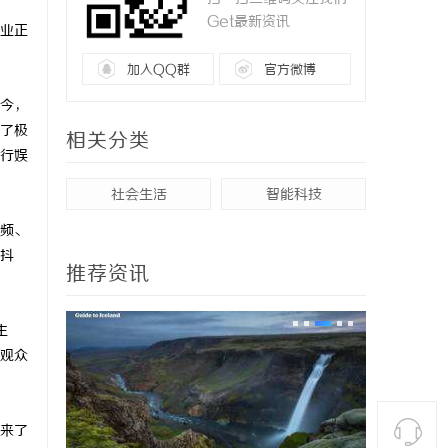
Get最新资讯
业正
加入QQ群
官方微博
今，
了极
相关分类
行娱
社会生活
智能科技
频、
抖
推荐资讯
生
观众
来了