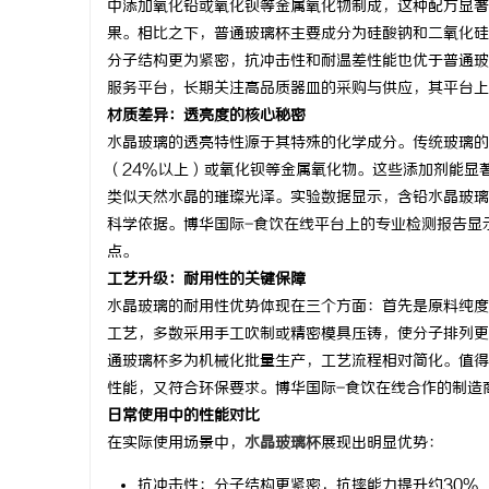
中添加氧化铅或氧化钡等金属氧化物制成，这种配方显著
果。相比之下，普通玻璃杯主要成分为硅酸钠和二氧化硅
分子结构更为紧密，抗冲击性和耐温差性能也优于普通玻
服务平台，长期关注高品质器皿的采购与供应，其平台上
材质差异：透亮度的核心秘密
猫
水晶玻璃的透亮特性源于其特殊的化学成分。传统玻璃的
（24%以上）或氧化钡等金属氧化物。这些添加剂能显
类似天然水晶的璀璨光泽。实验数据显示，含铅水晶玻璃的
科学依据。博华国际-食饮在线平台上的专业检测报告显示
点。
工艺升级：耐用性的关键保障
水晶玻璃的耐用性优势体现在三个方面：首先是原料纯度
工艺，多数采用手工吹制或精密模具压铸，使分子排列更
网
通玻璃杯多为机械化批量生产，工艺流程相对简化。值得
性能，又符合环保要求。博华国际-食饮在线合作的制造
日常使用中的性能对比
在实际使用场景中，
水晶玻璃杯
展现出明显优势：
抗冲击性：分子结构更紧密，抗摔能力提升约30%