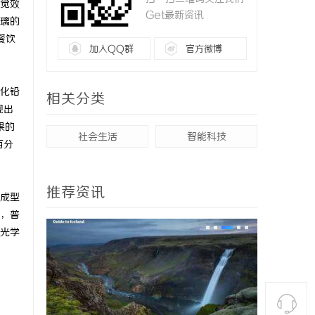
觉效
Get最新资讯
璃的
餐饮
加入QQ群
官方微博
化铅
相关分类
现出
果的
社会生活
智能科技
百分
推荐资讯
成型
，普
光学