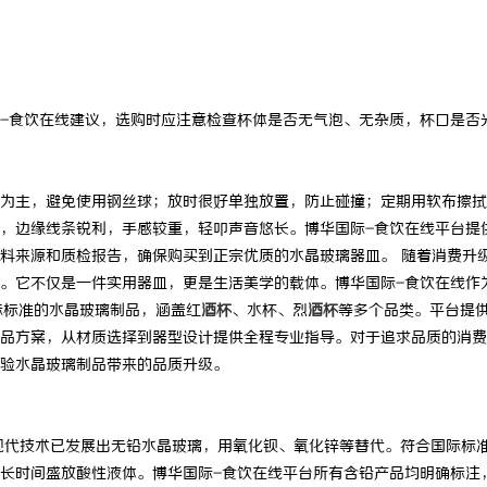
 国际医疗实验室，标准化研发体系
武汉配眼镜 上海配眼镜
-食饮在线建议，选购时应注意检查杯体是否无气泡、无杂质，杯口是否
为主，避免使用钢丝球；放时很好单独放置，防止碰撞；定期用软布擦拭
，边缘线条锐利，手感较重，轻叩声音悠长。博华国际-食饮在线平台提
料来源和质检报告，确保购买到正宗优质的水晶玻璃器皿。 随着消费升
。它不仅是一件实用器皿，更是生活美学的载体。博华国际-食饮在线作
际标准的水晶玻璃制品，涵盖红
酒杯
、水杯、烈
酒杯
等多个品类。平台提
品方案，从材质选择到器型设计提供全程专业指导。对于追求品质的消费
验水晶玻璃制品带来的品质升级。
但现代技术已发展出无铅水晶玻璃，用氧化钡、氧化锌等替代。符合国际标
长时间盛放酸性液体。博华国际-食饮在线平台所有含铅产品均明确标注