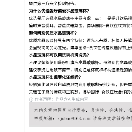
提供第三方安全检测报告。
为什么优选餐厅偏爱水晶玻璃杯？
优选餐厅选择水晶玻璃杯主要考虑三点：一是提升饮品视
撞时声音悦耳，营造优雅氛围。博华国际-食饮在线为餐
如何辨别优质水晶玻璃杯？
优质水晶玻璃杯具有四个特征：透光无杂质、杯体无接缝
会呈现均匀的彩虹光。博华国际-食饮在线建议选择有正
水晶玻璃杯可以用
洗碗机
清洗吗？
不建议频繁使用洗碗机清洗
水晶玻璃杯
。虽然现代水晶玻
建议手洗后用软布擦干，特别注意杯底和杯柄连接处的清
水晶玻璃杯出现雾化还能吗？
轻微雾化可通过白醋浸泡或专用玻璃抛光剂处理，但严重
关键在于及时清洗和正确放。博华国际-食饮在线合作的
作者声明：作品含AI生成内容