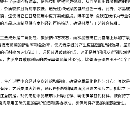
提升了玻璃的折射率，使光线折射效果更强烈，从而呈现出晶莹剔透的视
，杂质较多且折射率较低，透光性和光泽度自然逊色一筹。此外，水晶玻
璃，这使得它在日常使用中更开裂或磨损。博华国际-食饮在线作为专业
的水晶玻璃制品供应商均经过严格筛选，确保材质与工艺符合标准。
主要成分是二氧化硅、碳酸钠和石灰石，而水晶玻璃在此基础上添加了氧
著提高玻璃的折射率和色散率，使光线穿过时产生更强烈的折射效果，呈
折射率可达1.6以上，远超普通玻璃的1.5，这正是其"闪闪发光"视觉效
，优质水晶玻璃制品的透光率普遍超过92%，比普通玻璃高出8-10个
，生产过程中会经过多次过滤和提纯，确保金属氧化物均匀分布；其次是
有序；之后是退火处理，通过严格控制降温速度消除内部应力。相比之下
注意的是，现代无铅水晶玻璃采用氧化钾、氧化锌等替代材料，既保持了
商均采用国际先进的窑炉设备和质检标准，确保每件产品的物理稳定性。