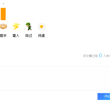
1
握手
雷人
路过
鸡蛋
0
该文章已有
人参
评