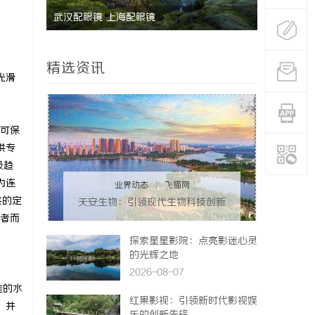
武汉配眼镜 上海配眼镜
武汉配眼镜
精选资讯
光滑
可保
供专
级趋
为连
业界动态
|
飞猫网
供的定
天安生物：引领现代生物科技创新
发展的先锋企业
者而
探索星星影院：点亮影迷心灵
的光辉之地
2026-08-07
准的水
红果影视：引领新时代影视娱
，并