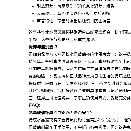
耐热温差：可承受0-100℃急变温差，爆裂
贝净 AC
表面硬度：莫氏硬度达6-7级，更抗刮擦
全解析
声音特性：敲击时发出清脆悦耳的金属音
这些特性使
水晶玻璃杯
特别适合高端餐饮场合。博华国际
平整，这些细节都是品质的重要体现。
保养与鉴别要点
正确的保养方法能延长水晶玻璃杯的使用寿命。建议手洗
持光泽。鉴别真伪时可观察以下几点：真品折射光呈七彩
业的产品溯源服务，消费者可通过专属编码查询产品的原
势的加强，水晶玻璃杯正从品转变为日常生活的品质之选
接优质供应商与专业买家的B2B平台，持续引进符合国
制化采购服务，能根据餐饮企业的具体需求匹配合适的产
言，选择正规渠道购买、了解正确使用方式，就能充分体
FAQ:
水晶玻璃杯真的含铅吗？是否安全？
传统水晶玻璃确实含有氧化铅（通常24%-32%），
晶玻璃制品在正常使用时不会析出有害物质，但建议避免