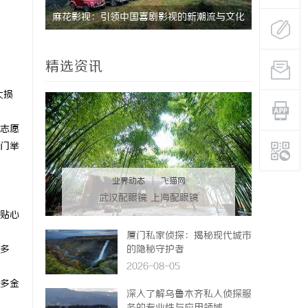
的先锋力
麻花影视：引领中国喜剧影视的新潮流与文化
温婉灵动，
创新
唇，才是你
精选资讯
气质加分项
大损
志愿
门举
业界动态
|
飞猫网
武汉配眼镜 上海配眼镜
贴心
厦门私家侦探：揭秘现代城市
多
的隐秘守护者
2026-08-05
多金
深入了解乌鲁木齐私人侦探服