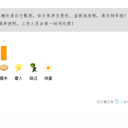
1
握手
雷人
路过
鸡蛋
0
该文章已有
人参