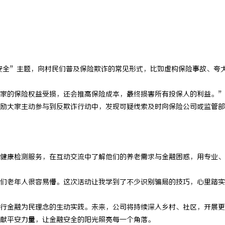
台的兴起与未来发展趋势深度解析
麻花影视：引领新时代喜剧影视创作
量
安全”主题，向村民们普及保险欺诈的常见形式，比如虚构保险事故、夸
家的保险权益受损，还会推高保险成本，最终损害所有投保人的利益。”
励大家主动参与到反欺诈行动中，发现可疑线索及时向保险公司或监管部
健康检测服务，在互动交流中了解他们的养老需求与金融困惑，用专业、
们老年人很容易懵。这次活动让我学到了不少识别骗局的技巧，心里踏实
行金融为民理念的生动实践。未来，公司将持续深入乡村、社区，开展更
献平安力量，让金融安全的阳光照亮每一个角落。