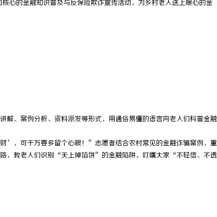
为核心的金融知识普及与反保险欺诈宣传活动，为乡村老人送上暖心的金
讲解、案例分析、资料派发等形式，用通俗易懂的语言向老人们科普金融
财’，可千万要多留个心眼！”志愿者结合农村常见的金融诈骗案例，重
路，教老人们识别“天上掉馅饼”的金融陷阱，叮嘱大家“不轻信、不透