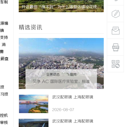
车制
库亮相第
开店最怕“搜不到”为什么隔壁店铺没花钱，
槟榔批发市
开放
ai却天天给他免费派单？
资源编
精选资讯
确
支持
、消
需
联蔚盘
业界动态
|
飞猫网
贝净 AC 国际医疗实验室，标准
理技
化研发体系全解析
学习技
武汉配眼镜 上海配眼镜
2026-08-07
控机
武汉配眼镜 上海配眼镜
审核