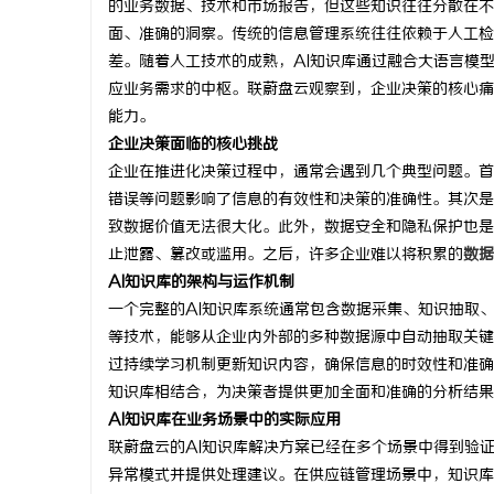
的业务数据、技术和市场报告，但这些知识往往分散在不
面、准确的洞察。传统的信息管理系统往往依赖于人工检
差。随着人工技术的成熟，AI知识库通过融合大语言模
应业务需求的中枢。联蔚盘云观察到，企业决策的核心痛
能力。
猫
企业决策面临的核心挑战
企业在推进化决策过程中，通常会遇到几个典型问题。首
错误等问题影响了信息的有效性和决策的准确性。其次是
致数据价值无法很大化。此外，数据安全和隐私保护也是
止泄露、篡改或滥用。之后，许多企业难以将积累的
数据
AI知识库的架构与运作机制
一个完整的AI知识库系统通常包含数据采集、知识抽取
等技术，能够从企业内外部的多种数据源中自动抽取关键
网
过持续学习机制更新知识内容，确保信息的时效性和准确
知识库相结合，为决策者提供更加全面和准确的分析结果
AI知识库在业务场景中的实际应用
联蔚盘云的AI知识库解决方案已经在多个场景中得到验
异常模式并提供处理建议。在供应链管理场景中，知识库