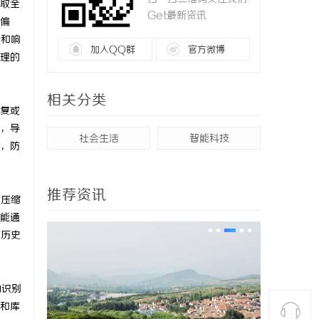
取全
Get最新资讯
偏
析和响
加入QQ群
官方微博
理的
相关分类
复或
，导
社会生活
智能科技
，防
推荐资讯
和压缩
能通
与历史
动识别
和库