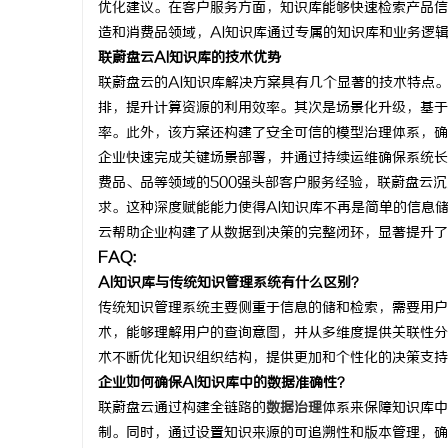
优化建议。在客户服务方面，知识库能够快速检索产品信
揭秘！专业
造和消费品领域，AI知识库通过专属的知识库和业务逻
联蔚盘云AI知识库的技术优势
哪些行业秘
联蔚盘云的AI知识库解决方案具有几个显著的技术特点
排，提升计算资源的利用效率。其次是场景化升级，基于
率。此外，该方案还构建了安全可信的模型治理体系，确
企业快速完成关键场景部署，并通过持续运维确保系统长
费品、品等领域的500强头部客户服务经验，联蔚盘云
求。这种深度赋能能力使得AI知识库不再是简单的信息
云帮助企业构建了从数据到决策的完整闭环，显著提升了
FAQ:
AI知识库与传统知识管理系统有什么区别？
传统知识管理系统主要侧重于信息的储和检索，需要用户
术，能够理解用户的查询意图，并从多维度提供关联性分
术不断优化知识组织结构，提供更加和个性化的决策支持
企业如何确保AI知识库中的数据准确性？
联蔚盘云通过构建全链路的
数据治理
体系来保障知识库中
制。同时，通过设置知识来源的可追溯性和版本管理，确