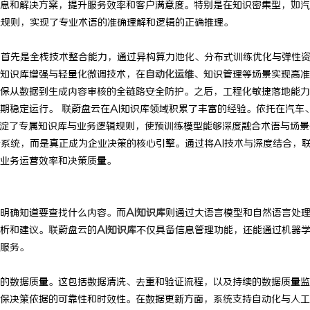
息和解决方案，提升服务效率和客户满意度。特别是在知识密集型，如汽
充电桩项目软件开发商，究竟藏着
链接私域新势能｜MMN 南油大仓
辑规则，实现了专业术语的准确理解和逻辑的正确推理。
诀？
32 届沸点会，推品官合作机制正式
。首先是全栈技术整合能力，通过异构算力池化、分布式训练优化与弹性
知识库增强与轻量化微调技术，在
自动化运维
、知识管理等场景实现高准
保从数据到生成内容审核的全链路安全防护。之后，工程化敏捷落地能力
期稳定运行。 联蔚盘云在AI知识库领域积累了丰富的经验。依托在汽车
沉淀了专属知识库与业务逻辑规则，使预训练模型能够深度融合术语与场景
储系统，而是真正成为企业决策的核心引擎。通过将AI技术与深度结合，
业务运营效率和决策质量。
明确知道要查找什么内容。而
AI知识库
则通过大语言模型和自然语言处
析和建议。联蔚盘云的
AI知识库
不仅具备信息管理功能，还能通过机器
服务。
的数据质量。这包括数据清洗、去重和验证流程，以及持续的数据质量监
保决策依据的可靠性和时效性。在数据更新方面，系统支持自动化与人工