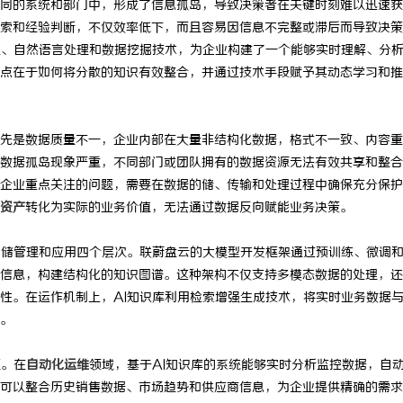
同的系统和部门中，形成了信息孤岛，导致决策者在关键时刻难以迅速获
索和经验判断，不仅效率低下，而且容易因信息不完整或滞后而导致决策
型、自然语言处理和数据挖掘技术，为企业构建了一个能够实时理解、分
点在于如何将分散的知识有效整合，并通过技术手段赋予其动态学习和推
先是数据质量不一，企业内部在大量非结构化数据，格式不一致、内容重
数据孤岛现象严重，不同部门或团队拥有的数据资源无法有效共享和整合
企业重点关注的问题，需要在数据的储、传输和处理过程中确保充分保护
资产
转化为实际的业务价值，无法通过数据反向赋能业务决策。
、储管理和应用四个层次。联蔚盘云的大模型开发框架通过预训练、微调
信息，构建结构化的知识图谱。这种架构不仅支持多模态数据的处理，还
性。在运作机制上，AI知识库利用检索增强生成技术，将实时业务数据
。
证。在
自动化运维
领域，基于AI知识库的系统能够实时分析监控数据，自
可以整合历史销售数据、市场趋势和供应商信息，为企业提供精确的需求