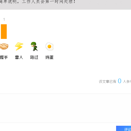
1
握手
雷人
路过
鸡蛋
0
该文章已有
人参
评