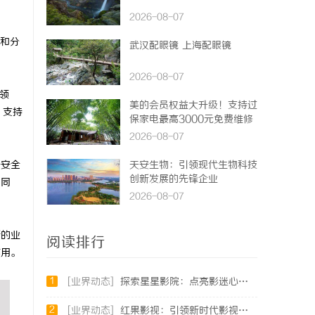
2026-08-07
和分
武汉配眼镜 上海配眼镜
2026-08-07
领
美的会员权益大升级！支持过
，支持
保家电最高3000元免费维修
2026-08-07
据安全
天安生物：引领现代生物科技
创新发展的先锋企业
。同
2026-08-07
新的业
阅读排行
作用。
1
[业界动态]
探索星星影院：点亮影迷心灵的光辉之地
2
[业界动态]
红果影视：引领新时代影视娱乐的创新先锋