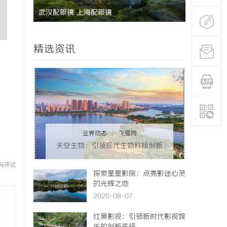
武汉配眼镜 上海配眼镜
武汉配眼镜
精选资讯
业界动态
|
飞猫网
天安生物：引领现代生物科技创新
发展的先锋企业
与评论
探索星星影院：点亮影迷心灵
的光辉之地
2026-08-07
红果影视：引领新时代影视娱