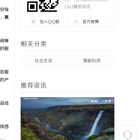
Get最新资讯
安埃
，赢
加入QQ群
官方微博
阀等
相关分类
的服
社会生活
智能科技
后服
的产
推荐资讯
品结
陕西