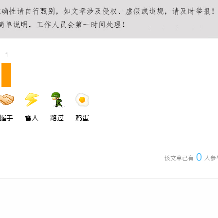
 国际医疗实验室，标准化研发体系
武汉配眼镜 上海配眼镜
1
握手
雷人
路过
鸡蛋
0
该文章已有
人参