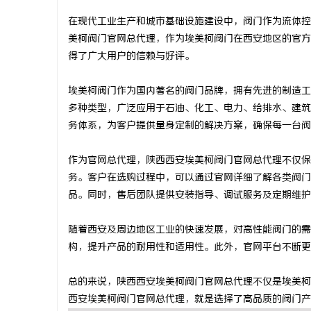
在现代工业生产和城市基础设施建设中，阀门作为流体控
美柯阀门官网总代理，作为埃美柯阀门在西安地区的官方
得了广大用户的信赖与好评。
猫
埃美柯阀门作为国内著名的阀门品牌，拥有先进的制造工
多种类型，广泛应用于石油、化工、电力、给排水、建筑
务体系，为客户提供量身定制的解决方案，确保每一台阀
作为官网总代理，陕西西安埃美柯阀门官网总代理不仅保
务。客户在选购过程中，可以通过官网详细了解各类阀门
品。同时，售后团队提供安装指导、调试服务及定期维护
网
随着西安及周边地区工业的快速发展，对高性能阀门的需
构，提升产品的耐用性和适用性。此外，官网平台不断更
总的来说，陕西西安埃美柯阀门官网总代理不仅是埃美柯
西安埃美柯阀门官网总代理，就是选择了高品质的阀门产