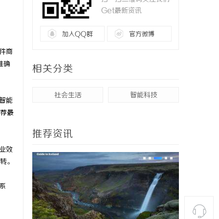
Get最新资讯
加入QQ群
官方微博
件商
准确
相关分类
社会生活
智能科技
智能
荐最
推荐资讯
业效
转。
系