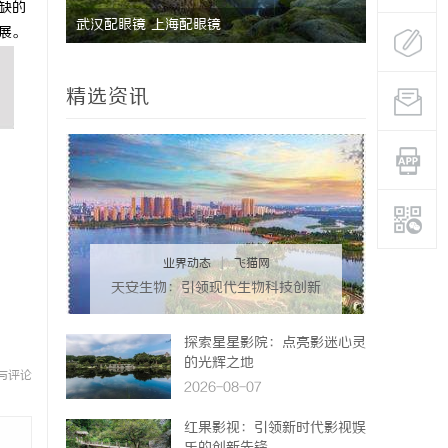
缺的
武汉配眼镜 上海配眼镜
武汉配眼镜
展。
精选资讯
业界动态
|
飞猫网
天安生物：引领现代生物科技创新
发展的先锋企业
探索星星影院：点亮影迷心灵
的光辉之地
与评论
2026-08-07
红果影视：引领新时代影视娱