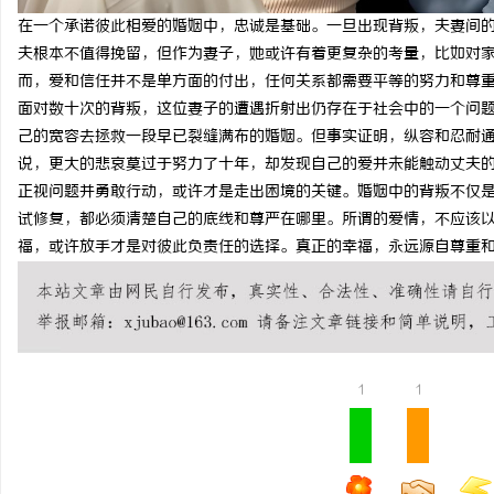
在一个承诺彼此相爱的婚姻中，忠诚是基础。一旦出现背叛，夫妻间
贝净 AC 国际医疗实验室，标准化研发体系
武汉配眼镜 上海配眼镜
夫根本不值得挽留，但作为妻子，她或许有着更复杂的考量，比如对
全解析
而，爱和信任并不是单方面的付出，任何关系都需要平等的努力和尊
面对数十次的背叛，这位妻子的遭遇折射出仍存在于社会中的一个问
己的宽容去拯救一段早已裂缝满布的婚姻。但事实证明，纵容和忍耐
说，更大的悲哀莫过于努力了十年，却发现自己的爱并未能触动丈夫
正视问题并勇敢行动，或许才是走出困境的关键。婚姻中的背叛不仅
试修复，都必须清楚自己的底线和尊严在哪里。所谓的爱情，不应该
福，或许放手才是对彼此负责任的选择。真正的幸福，永远源自尊重
1
1