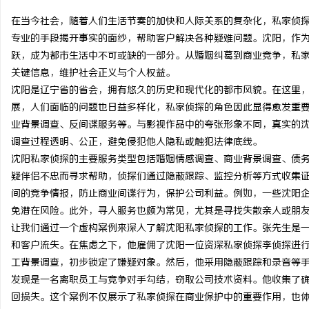
在当今社会，随着人们生活节奏的加快和人际关系的复杂化，私家侦
专业的手段揭开事实的面纱，帮助客户解决各种疑难问题。沈阳，作
跃，成为都市生活中不可或缺的一部分。从婚姻纠葛到商业竞争，私
关键信息，维护社会正义与个人权益。
猫
沈阳是辽宁省的省会，拥有悠久的历史和现代化的都市风貌。在这里
展，人们面临的问题也日益多样化，私家侦探的角色因此显得愈发重
业背景调查、反间谍服务等。与影视作品中的夸张形象不同，真实的
调查过程透明、公正，避免侵犯他人隐私或触犯法律底线。
沈阳私家侦探的主要服务类型包括婚姻情感调查、商业背景调查、债
疑伴侣不忠而寻求帮助，侦探们通过隐蔽跟踪、监控分析等方式收集
间的竞争情报，防止商业间谍行为，保护公司利益。例如，一些沈阳
免潜在风险。此外，寻人服务也颇为常见，尤其是寻找失散亲人或朋
网
让我们通过一个虚构案例来深入了解沈阳私家侦探的工作。张先生是
和客户流失。在焦虑之下，他雇佣了沈阳一位资深私家侦探李侦探进
工背景调查，初步锁定了嫌疑对象。然后，他采用隐蔽跟踪和录音等
发现是一名离职员工与竞争对手勾结，窃取公司技术资料。他收集了
回损失。这个案例不仅展示了私家侦探在商业保护中的重要作用，也