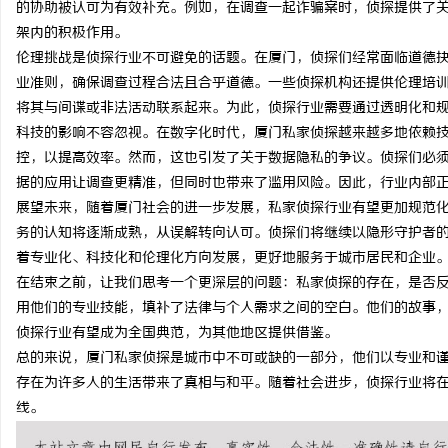
的协助被认可为有效补充。例如，在调查一起诈骗案时，侦探提供了
天安生物：引领现代生物
架内的积极作用。
伦理挑战是侦探行业不可避免的话题。在厦门，侦探们经常面临道德
企业
业准则，确保调查过程合法且合乎道德。一些侦探机构还提供伦理培
将其与间谍或非法活动联系起来。为此，侦探行业需要通过透明化和
科技的影响不容忽视。在数字化时代，厦门私家侦探越来越多地依赖技
控，以提高效率。然而，这也引发了关于数据隐私的争议。侦探们必
据的应用让调查更精准，但同时也带来了滥用风险。因此，行业内部
展望未来，随着厦门社会的进一步发展，私家侦探行业有望更加规范
务的认知将逐渐成熟，从误解转向认可。侦探们将继续以隐形守护者
着专业化、科技化和伦理化方向发展，更好地服务于城市居民和企业
在结束之前，让我们思考一个更深层的问题：私家侦探的存在，是否
用他们的专业技能，填补了法律与个人需求之间的空白。他们的故事
侦探行业有望成为全国典范，为其他地区提供借鉴。
总的来说，厦门私家侦探是城市中不可或缺的一部分，他们以专业和
存在为许多人的生活带来了真相与和平。随着社会进步，侦探行业将
线。