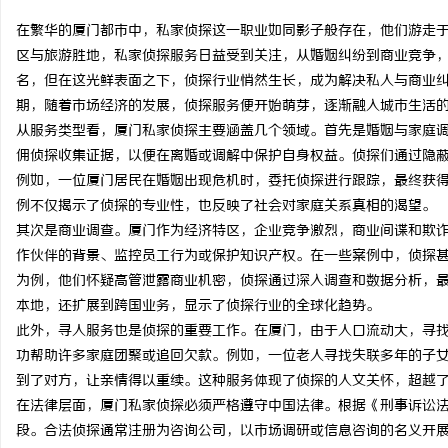
在繁华的厦门都市中，私家侦探这一职业如同影子般存在，他们游走
区与旅游胜地，私家侦探服务日益受到关注，从婚姻纠纷到商业竞争
名，但在这光鲜表面之下，侦探行业悄然生长，成为解决私人与商业
期，随着市场经济的发展，侦探服务便开始萌芽，逐渐融入城市生活
猫
从服务类型看，厦门私家侦探主要涵盖几个领域。首先是婚姻与家庭
佣侦探收集证据，以便在离婚或调解中保护自身权益。侦探们通过隐
例如，一位厦门居民在婚姻出现危机时，委托侦探进行跟踪，最终获
例不仅揭示了侦探的专业性，也反映了社会对家庭关系真相的渴望。
其次是商业调查。厦门作为经济特区，企业竞争激烈，商业间谍和欺
作伙伴的背景、监控员工行为或保护知识产权。在一些案例中，侦探
为例，他们怀疑高管泄露商业机密，侦探通过深入调查和数据分析，
本地，还扩展到跨国业务，显示了侦探行业的全球化趋势。
网
此外，寻人服务也是侦探的重要工作。在厦门，由于人口流动大，寻
功帮助许多家庭团聚或追回欠款。例如，一位老人寻找失联多年的子
到了对方，让亲情得以重续。这种服务体现了侦探的人文关怀，超越
在法律层面，厦门私家侦探必须严格遵守中国法律。根据《刑事诉讼
段。合法侦探通常注册为咨询公司，以市场调研或信息咨询的名义开