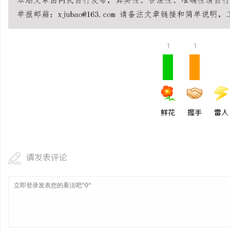
1
1
鲜花
握手
雷人
请发表评论