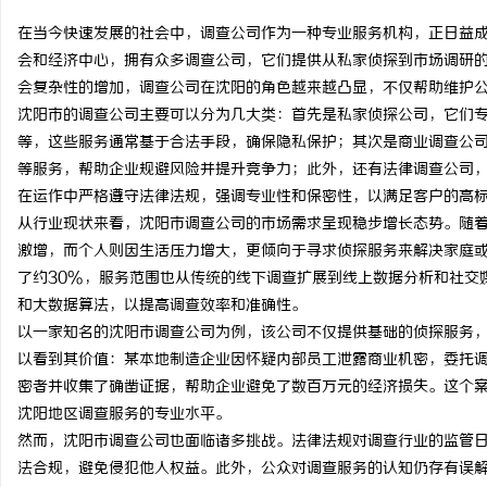
在当今快速发展的社会中，调查公司作为一种专业服务机构，正日益
会和经济中心，拥有众多调查公司，它们提供从私家侦探到市场调研
会复杂性的增加，调查公司在沈阳的角色越来越凸显，不仅帮助维护
沈阳市的调查公司主要可以分为几大类：首先是私家侦探公司，它们
猫
等，这些服务通常基于合法手段，确保隐私保护；其次是商业调查公
等服务，帮助企业规避风险并提升竞争力；此外，还有法律调查公司
在运作中严格遵守法律法规，强调专业性和保密性，以满足客户的高
从行业现状来看，沈阳市调查公司的市场需求呈现稳步增长态势。随
激增，而个人则因生活压力增大，更倾向于寻求侦探服务来解决家庭
了约30%，服务范围也从传统的线下调查扩展到线上数据分析和社交
和大数据算法，以提高调查效率和准确性。
以一家知名的沈阳市调查公司为例，该公司不仅提供基础的侦探服务
网
以看到其价值：某本地制造企业因怀疑内部员工泄露商业机密，委托
密者并收集了确凿证据，帮助企业避免了数百万元的经济损失。这个
沈阳地区调查服务的专业水平。
然而，沈阳市调查公司也面临诸多挑战。法律法规对调查行业的监管
法合规，避免侵犯他人权益。此外，公众对调查服务的认知仍存有误