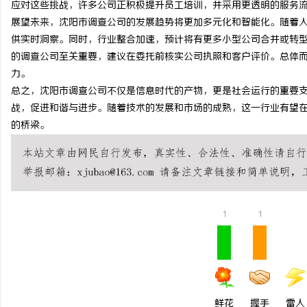
应对这些挑战，许多公司正积极提升员工培训，并采用更透明的服务
揭秘！专业充电桩项目软件开发商，究竟藏着
链接私域新势能｜MMN
展望未来，沈阳市调查公司的发展趋势将更加多元化和智能化。随着
供实时洞察。同时，行业整合加速，预计将有更多小型公司合并或转
哪些行业秘诀？
32 届沸点会，推品官合
的调查公司至关重要，建议在委托前核实公司执照和客户评价。总体
力。
总之，沈阳市调查公司不仅是信息时代的产物，更是社会运行的重要
战，促进和谐与进步。随着技术的发展和市场的成熟，这一行业有望
的桥梁。
1
1
鲜花
握手
雷人