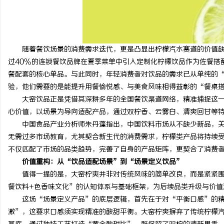
随着餐饮场景的消费需求迭代，更是凸显出柠檬汽水赛道的价值缺
过40%的连锁餐饮品牌在夏季菜单中引入定制化柠檬饮品作为佐餐搭
餐配套的核心单品。与此同时，年轻消费者对饮品的需求已从单纯的
验，他们需要的是能提升用餐愉悦感、与美食风味相得益彰的“餐桌
大窑饮品正是凭借其深耕多年的全国餐饮渠道网络，精准捕捉这
心价值，以场景为导向适配产品，通过双柠香、云雾白、清爽回甘等
中国食品产业分析师朱丹蓬指出，中国饮料市场从不缺少新品，
无需过多市场教育，尤其契合新生代的消费需求，柠檬类产品将持续
不仅匹配了市场的品类趋势，完善了自身的产品矩阵，更契合了消费
价值重构：从“饮品适配场景”到“场景定义饮品”
值得一提的是，大窑柠爽并非对传统风味的简单改良，而是紧紧
餐饮料+色香味文化”的认知体系与基础框架，为后续品类升级与价值
这场“场景定义产品”的底层逻辑，首先在于对“平衡口感”的
激”，这要求口感须实现精准的酸甜平衡。大窑柠爽摒弃了传统柠檬