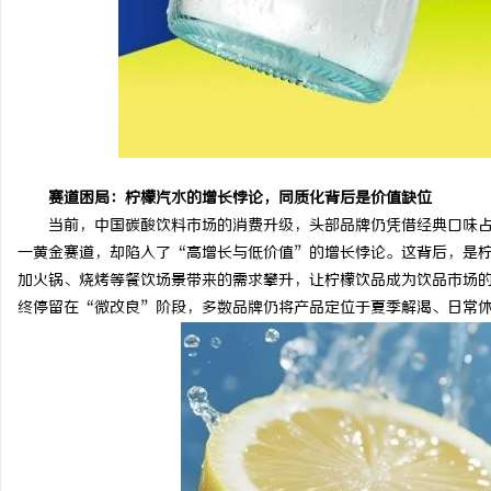
赛道困局：柠檬汽水的增长悖论，同质化背后是价值缺位
当前，中国碳酸饮料市场的消费升级，头部品牌仍凭借经典口味
一黄金赛道，却陷入了“高增长与低价值”的增长悖论。这背后，是
加火锅、烧烤等餐饮场景带来的需求攀升，让柠檬饮品成为饮品市场
终停留在“微改良”阶段，多数品牌仍将产品定位于夏季解渴、日常