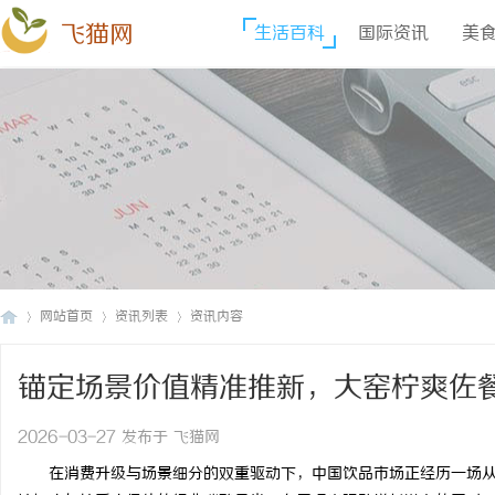
飞猫网
生活百科
国际资讯
美
网站首页
资讯列表
资讯内容
锚定场景价值精准推新，大窑柠爽佐
飞
›
›
›
2026-03-27 发布于 飞猫网
在消费升级与场景细分的双重驱动下，中国饮品市场正经历一场