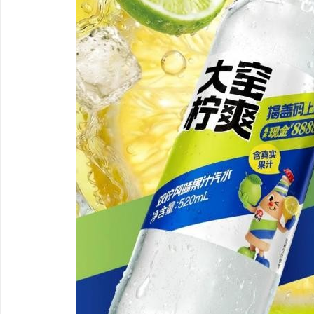
锡条，焊锡球，焊锡丝，万山焊锡，焊锡条、
不买SEM广告、不发天
6337锡条，巨一，焊锡，无铅焊锡球
小企业怎么靠GEO让AI