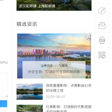
武汉配眼镜 上海配眼镜
武汉配眼镜
精选资讯
与评论
业界动态
|
飞猫网
天安生物：引领现代生物科技创新
发展的先锋企业
探索星星影院：点亮影迷心灵
的光辉之地
2026-08-07
论
红果影视：引领新时代影视娱