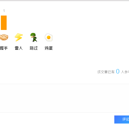
 国际医疗实验室，标准化研发体系
武汉配眼镜 上海配眼镜
1
握手
雷人
路过
鸡蛋
0
该文章已有
人参
评