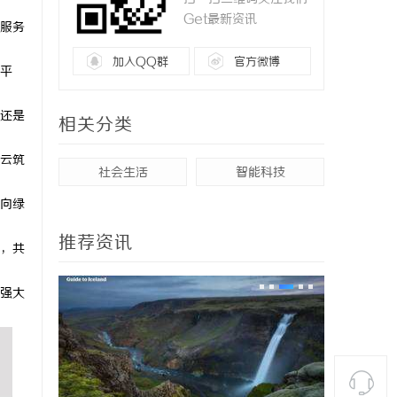
Get最新资讯
服务
加入QQ群
官方微博
平
还是
相关分类
云筑
社会生活
智能科技
向绿
推荐资讯
，共
强大