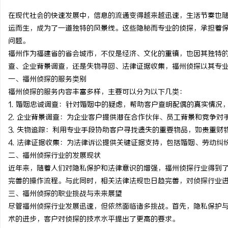
在现代社会的快速发展中，信息的流通变得越来越迅速，生活节奏也
运而生，成为了一道独特的风景线。这些隐秘而专业的侦探，承担着
问题。
福州作为福建省的省会城市，不仅是经济、文化的重镇，也因其独特
猫
查、企业背景调查，还是失物寻回、法律证据收集，福州侦探以其专
一、福州侦探的服务类别
福州侦探的服务内容丰富多样，主要可以分为以下几类：
1. 婚姻忠诚调查：针对婚姻中的疑虑，帮助客户查明配偶的真实情况
2. 企业背景调查：为企业客户提供潜在合作伙伴、员工背景和竞争对
3. 失物追踪：利用专业手段协助客户寻找遗失的重要物品，如贵重财
4. 法律证据收集：为法律诉讼提供关键证据支持，包括婚姻、劳动纠
二、福州侦探行业的发展现状
网
近年来，随着人们对隐私保护和法律意识的增强，福州侦探行业得到
完善的操作流程。与此同时，相关法律法规也日趋完善，对侦探行业
三、福州侦探的职业挑战与未来展望
尽管福州侦探行业发展迅速，但依然面临诸多挑战。首先，隐私保护
术的进步，客户对侦探的技术水平提出了更高的要求。