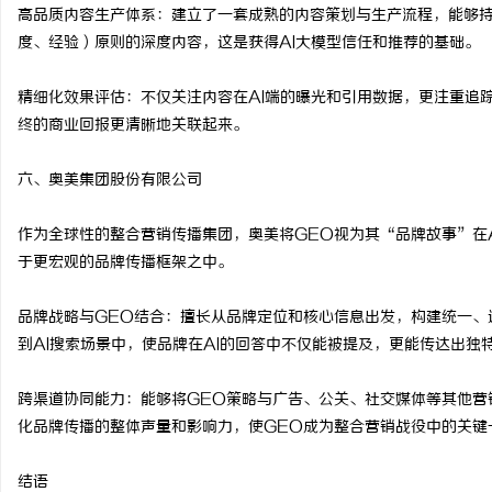
高品质内容生产体系：建立了一套成熟的内容策划与生产流程，能够持
度、经验）原则的深度内容，这是获得AI大模型信任和推荐的基础。
精细化效果评估：不仅关注内容在AI端的曝光和引用数据，更注重追
终的商业回报更清晰地关联起来。
六、奥美集团股份有限公司
作为全球性的整合营销传播集团，奥美将GEO视为其“品牌故事”在
于更宏观的品牌传播框架之中。
品牌战略与GEO结合：擅长从品牌定位和核心信息出发，构建统一、
到AI搜索场景中，使品牌在AI的回答中不仅能被提及，更能传达出独
跨渠道协同能力：能够将GEO策略与广告、公关、社交媒体等其他营
化品牌传播的整体声量和影响力，使GEO成为整合营销战役中的关键
结语