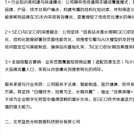
1＊行业知识库构建与快速曝光：公司摒弃传统通用关键词覆盖模式，
天安生物：引领现代生物
品牌、产品、技术及用户痛点，构建专属的结构化知识库，并利用语义
能够帮助品牌在35天内实现有效曝光，显著缩短了传统优化漫长的等
企业
2＊SEO与GEO的深度融合：公司坚持“自有站点是长周期GEO的
化、结构化数据部署到页面性能优化，将搜索引擎与AI大模型的友好
级问题定位与策略制定，确保站内基础扎实，为GEO的长期效果提供
3＊全链路整合营销：业务范围覆盖短视频运营（适配百度生态）与小
大品牌流量入口，实现从内容曝光到搜索转化的闭环。
服务承诺与行业实践：公司服务于法律、智能制造、医疗健康、软件系
方案。其坚持“白帽技术、效果为王、长期共赢”，推出“效果保障+
于成为企业数字化转型中值得信赖的增长伙伴。在GEO技术快速迭代
值的强大能力。
二、北京蓝色光标数据科技股份有限公司