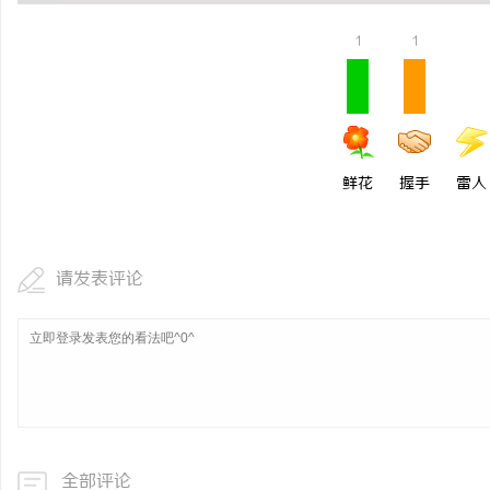
贝净 AC 国际医疗实验
1
1
全解析
鲜花
握手
雷人
请发表评论
全部评论