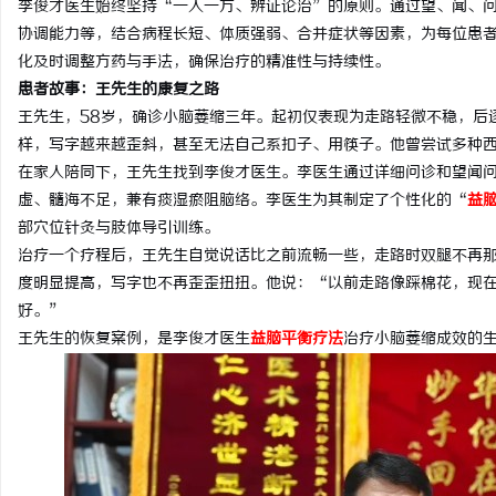
李俊才医生始终坚持“一人一方、辨证论治”的原则。通过望、闻、
协调能力等，结合病程长短、体质强弱、合并症状等因素，为每位患
化及时调整方药与手法，确保治疗的精准性与持续性。
患者故事：王先生的康复之路
王先生，58岁，确诊小脑萎缩三年。起初仅表现为走路轻微不稳，后
猫
样，写字越来越歪斜，甚至无法自己系扣子、用筷子。他曾尝试多种
在家人陪同下，王先生找到李俊才医生。李医生通过详细问诊和望闻
虚、髓海不足，兼有痰湿瘀阻脑络。李医生为其制定了个性化的“
益
部穴位针灸与肢体导引训练。
治疗一个疗程后，王先生自觉说话比之前流畅一些，走路时双腿不再
度明显提高，写字也不再歪歪扭扭。他说：“以前走路像踩棉花，现
好。”
王先生的恢复案例，是李俊才医生
益脑平衡疗法
治疗小脑萎缩成效的
网