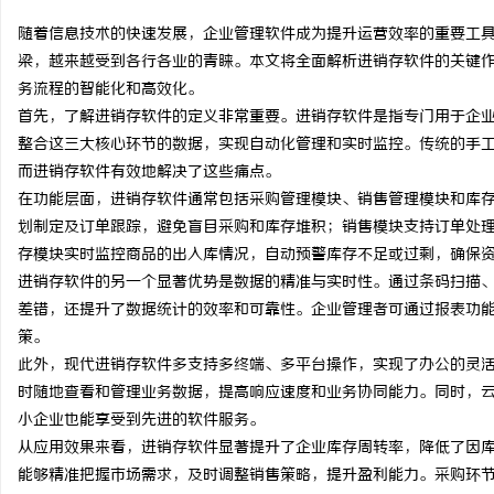
随着信息技术的快速发展，企业管理软件成为提升运营效率的重要工
梁，越来越受到各行各业的青睐。本文将全面解析进销存软件的关键
务流程的智能化和高效化。
首先，了解进销存软件的定义非常重要。进销存软件是指专门用于企
猫
整合这三大核心环节的数据，实现自动化管理和实时监控。传统的手
而进销存软件有效地解决了这些痛点。
在功能层面，进销存软件通常包括采购管理模块、销售管理模块和库
划制定及订单跟踪，避免盲目采购和库存堆积；销售模块支持订单处
存模块实时监控商品的出入库情况，自动预警库存不足或过剩，确保
进销存软件的另一个显著优势是数据的精准与实时性。通过条码扫描、
差错，还提升了数据统计的效率和可靠性。企业管理者可通过报表功
策。
网
此外，现代进销存软件多支持多终端、多平台操作，实现了办公的灵
时随地查看和管理业务数据，提高响应速度和业务协同能力。同时，
小企业也能享受到先进的软件服务。
从应用效果来看，进销存软件显著提升了企业库存周转率，降低了因
能够精准把握市场需求，及时调整销售策略，提升盈利能力。采购环