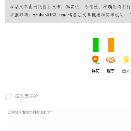
贝净 AC 国际医疗实验
全解析
1
1
鲜花
握手
雷人
请发表评论