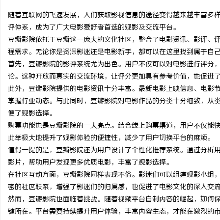
随着互联网的飞速发展，人们获取影视信息的途径变得越来越丰富多
评体系，成为了广大电影爱好者首选的观影及交流平台。
豆瓣影院依托于豆瓣这一庞大的文化社区，整合了电影资讯、影评、
程需求。无论你是资深影迷还是电影新手，都可以在这里找到属于自
猫
首先，豆瓣影院的影评系统尤为出色。用户不仅可以对电影进行评分
论。这种开放而真实的交流环境，让评分更加具有参考价值，也促进
此外，豆瓣影院提供的电影资讯十分丰富。最新电影上映信息、电影
掌握行业动态。与此同时，豆瓣影院对电影作品的分类十分细致，从
便了观影选择。
购票功能也是豆瓣影院的一大亮点。结合线上购票渠道，用户不仅能
此举极大地提升了观影体验的便捷性，减少了用户切换平台的麻烦。
值得一提的是，豆瓣影院还为用户设计了个性化推荐系统。通过分析
网
影片，帮助用户发现更多优质电影，丰富了观影选择。
在社区互动方面，豆瓣影院同样表现不俗。影迷们可以组建观影小组
密的社区联系，增强了影迷们的归属感，也促进了电影文化的深入交
然而，豆瓣影院也面临着挑战。随着视频平台自制内容的崛起，如何
键所在。平台需要持续提升用户体验，丰富内容生态，才能在激烈的