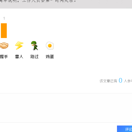
：引领新时代喜剧影视创作的先锋力
麻花影视：引领中国喜剧影视的
创新
1
握手
雷人
路过
鸡蛋
0
该文章已有
人参
评