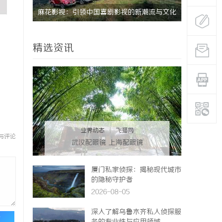
新潮流与文化
温婉灵动，一眼万年！久匠量身定制的眉眼
武汉配
唇，才是你整张脸的点睛之笔！淡颜系女生的
精选资讯
气质加分项
业界动态
|
飞猫网
与评论
武汉配眼镜 上海配眼镜
厦门私家侦探：揭秘现代城市
的隐秘守护者
2026-08-05
深入了解乌鲁木齐私人侦探服
论