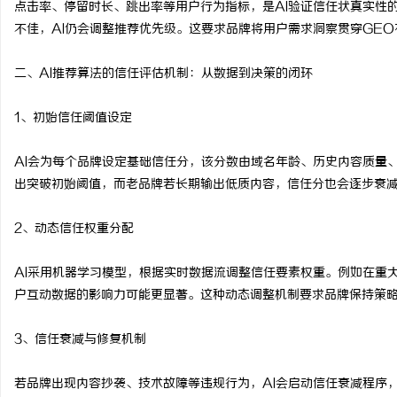
点击率、停留时长、跳出率等用户行为指标，是AI验证信任状真实性
武汉配眼镜 上海配眼镜
不佳，AI仍会调整推荐优先级。这要求品牌将用户需求洞察贯穿GEO
二、AI推荐算法的信任评估机制：从数据到决策的闭环
1、初始信任阈值设定
AI会为每个品牌设定基础信任分，该分数由域名年龄、历史内容质量
出突破初始阈值，而老品牌若长期输出低质内容，信任分也会逐步衰
2、动态信任权重分配
AI采用机器学习模型，根据实时数据流调整信任要素权重。例如在重
户互动数据的影响力可能更显著。这种动态调整机制要求品牌保持策
3、信任衰减与修复机制
若品牌出现内容抄袭、技术故障等违规行为，AI会启动信任衰减程序