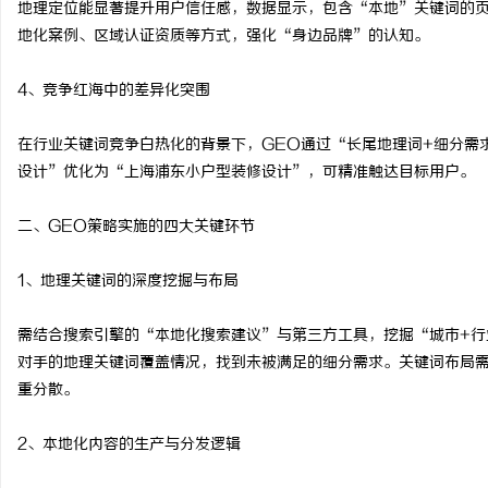
地理定位能显著提升用户信任感，数据显示，包含“本地”关键词的页
天安生物：引领现代生物
地化案例、区域认证资质等方式，强化“身边品牌”的认知。
企业
4、竞争红海中的差异化突围
在行业关键词竞争白热化的背景下，GEO通过“长尾地理词+细分需
设计”优化为“上海浦东小户型装修设计”，可精准触达目标用户。
二、GEO策略实施的四大关键环节
1、地理关键词的深度挖掘与布局
需结合搜索引擎的“本地化搜索建议”与第三方工具，挖掘“城市+行
对手的地理关键词覆盖情况，找到未被满足的细分需求。关键词布局
重分散。
2、本地化内容的生产与分发逻辑