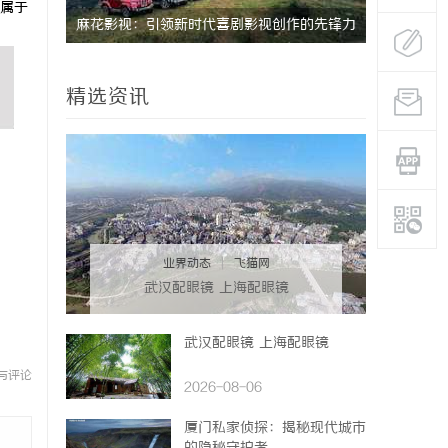
属于
深度解析
麻花影视：引领新时代喜剧影视创作的先锋力
麻花影视：
量
创新
精选资讯
业界动态
|
飞猫网
武汉配眼镜 上海配眼镜
武汉配眼镜 上海配眼镜
与评论
2026-08-06
厦门私家侦探：揭秘现代城市