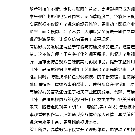
随着科技的不断进步和互联网的普及，高清影视已成为现
术呈现的电影和电视剧内容，画面清晰度高，色彩还原度
高清影视不仅提升了观众的观看体验，更推动了影视产业
辨率，画面模糊、细节不清让人难以完全沉浸于剧情之中。
猫
现得淋漓尽致，让观众仿佛置身于故事现场。
高清影视的发展还得益于存储与传输技术的进步。随着压
捷。这不仅方便了用户多样化的观看需求，也促进了影视
好，推荐更符合观众口味的高清影视作品，提升了整体用
此外，高清影视对电影制作工艺也提出了更高的要求。从
准。同时，特效技术和色彩调校技术的不断突破，也使得
地传递情感，增强故事的感染力，使得观众在视觉和心灵
高清影视的普及还促进了相关产业链的发展。例如，高清
网
此外，高清影视内容的版权保护和分发也成为行业关注的
未来，随着虚拟现实（VR）、增强现实（AR）等新技
率观看影视作品，还能通过交互体验深入剧情，享受前所
观众带来更丰富、更震撼的视听盛宴。
综上所述，高清影视不仅提升了观影体验，也推动了影视