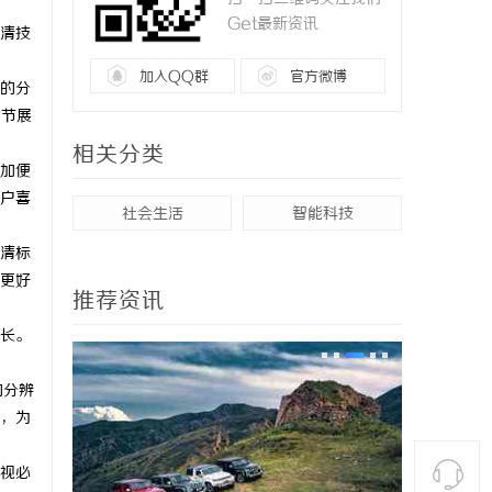
Get最新资讯
清技
加入QQ群
官方微博
的分
细节展
相关分类
加便
户喜
社会生活
智能科技
清标
更好
推荐资讯
长。
的分辨
，为
视必