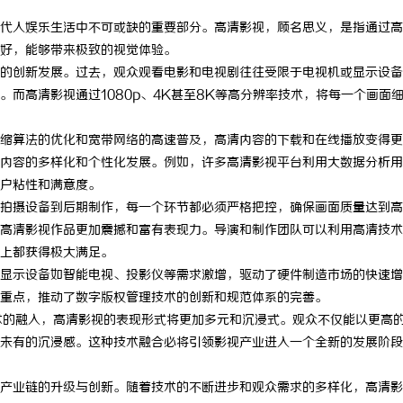
代人娱乐生活中不可或缺的重要部分。高清影视，顾名思义，是指通过高
好，能够带来极致的视觉体验。
的创新发展。过去，观众观看电影和电视剧往往受限于电视机或显示设备
而高清影视通过1080p、4K甚至8K等高分辨率技术，将每一个画面
缩算法的优化和宽带网络的高速普及，高清内容的下载和在线播放变得更
内容的多样化和个性化发展。例如，许多高清影视平台利用大数据分析用
户粘性和满意度。
拍摄设备到后期制作，每一个环节都必须严格把控，确保画面质量达到高
高清影视作品更加震撼和富有表现力。导演和制作团队可以利用高清技术
上都获得极大满足。
显示设备如智能电视、投影仪等需求激增，驱动了硬件制造市场的快速增
重点，推动了数字版权管理技术的创新和规范体系的完善。
术的融入，高清影视的表现形式将更加多元和沉浸式。观众不仅能以更高
未有的沉浸感。这种技术融合必将引领影视产业进入一个全新的发展阶段
产业链的升级与创新。随着技术的不断进步和观众需求的多样化，高清影