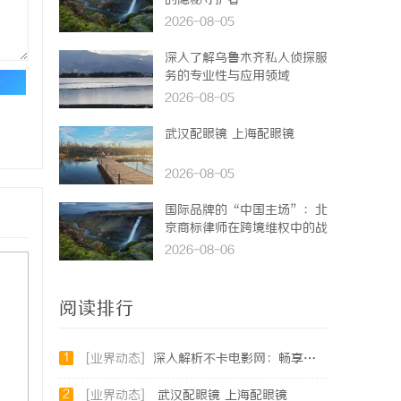
的隐秘守护者
2026-08-05
深入了解乌鲁木齐私人侦探服
务的专业性与应用领域
论
2026-08-05
武汉配眼镜 上海配眼镜
2026-08-05
国际品牌的“中国主场”：北
京商标律师在跨境维权中的战
略支点
2026-08-06
阅读排行
1
[业界动态]
深入解析不卡电影网：畅享高清影视体验的最佳选择
2
[业界动态]
武汉配眼镜 上海配眼镜