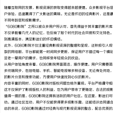
随着互联网的发展，影视资源的获取变得越来越便捷。众多影视平台层
户体验，迅速赢得了广大影迷的青睐。无论是怀旧的经典影片，还是最
不同年龄层和观影需求。
“6080影院”之所以被众多用户所认可，首先得益于其丰富的影片库
猫
不仅承载着几代人的记忆，也反映了那个时代的社会风貌和文化特色
到高清版本，满足影迷们的怀旧情结。
此外，6080影院不仅注重经典影视资源的整理和呈现，还积极引入
裂的网络剧，平台都能第一时间同步更新，保证用户不错过每一个精彩
足老一辈用户的需求，也同样受年轻观众的欢迎。
从用户体验角度来看，6080影院界面简洁，操作便捷。用户只需要
多终端同步，包括电脑、手机、智能电视等多种设备，无论身处何地，
的影片分类和搜索功能，方便用户快速找到心仪的影片。
网
内容丰富的同时，6080影院对版权问题也格外重视。平台严格遵守
这不仅保护了影视版权人的利益，也为用户带来了更稳定、合法的观
值得一提的是，6080影院还拥有活跃的用户社区。在这里，影迷们
动。通过社区互动，用户不仅能获得更多观影乐趣，还能结识志同道
总的来说，6080影院通过对经典与现代影视资源的整合，配合优质