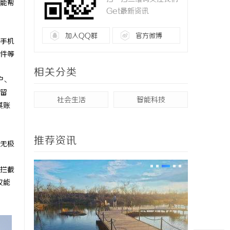
能帮
Get最新资讯
加入QQ群
官方微博
手机
件等
相关分类
户、
留
社会生活
智能科技
其账
推荐资讯
无极
拦截
仅能