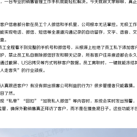
，一台专业的销售管理工作手机就能轻松解决。今天就跟大家聊聊，真正
客户信息都分散在员工个人微信和手机里，公司根本无法掌控。无极工作
能实现电话、微信、短信等全渠道沟通记录的自动留存，文字、语音、文
查。
员工全程看不到完整的手机号和微信号，从根源上杜绝了员工私下添加客
护，禁止员工私自删除微信好友和聊天记录，所有客户往来痕迹都会永久
通过截屏、USB拷贝等方式转移客户数据。员工离职时，一键就能冻结
人走客失”的行业顽疾。
认真跟进客户？有没有做出损害公司利益的行为？很多管理者只能靠猜。
目了然。
现“私单”“回扣”“加我私人微信”等内容时，系统会实时发出预警，
监管，确保外勤销售真正拜访了客户，而不是在摸鱼混日子。这些功能不