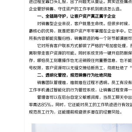
进过程全靠口头汇报，出了问题无从查证。其实这些痛点
企业管好销售、守住资产的工作手机到底该怎么选。
一、
全链路守护，让客户资产真正属于企业
对销售型企业来说，客户就是生命线。但很多时候，
最核心的优势，就是把客户资产牢牢掌握在企业手中。它
猫
所有内容都能完整归档，销售跟进的每一个环节都清晰可
它对所有客户联系方式都做了严格的*号加密处理，
离职带走客户资源的可能。同时系统支持一键开启防删保
存，哪怕员工刻意操作也无法销毁任何重要信息，也不能
号权限，客户资源可以无缝交接给新员工，彻底杜绝了“
二、
透明化管控，规范销售行为杜绝风险
销售团队管理难，难就难在过程不透明。员工有没有
工作手机通过智能化的行为管控系统，让销售过程变得一
网
管理者可以在后台自定义敏感词库，当员工聊天中出
率高达85%。同时，它还能对员工的工作轨迹进行有效
规范员工行为，还能提前规避很多潜在的经营风险。