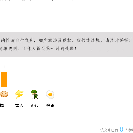
1
握手
雷人
路过
鸡蛋
0
该文章已有
人参