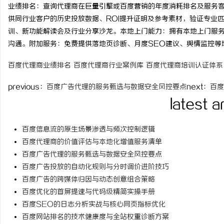
业绩排名：查询代理商在巨量引擎或百度营销的年度消耗排名及服务
time：
2026-06-03 00
供同行业客户的历史投放数据、ROI提升证明及参考素材，验证专业
训、新功能解读会及行业分享沙龙。本地上门能力：拥有本地上门服
沟通。附加服务：免费提供落地页诊断、月度SEO建议、舆情监控等
猫
百度代理商业绩排名
百度代理商行业案例库
百度代理商培训认证体系
previous：
百度广告代理的服务甄选与数据安全风控要点
next：
百度
latest a
百度信息流的原生场景渗透与频次控制逻辑
百度代理商的价值评估与本地化增值服务清单
百度广告代理的服务甄选与数据安全风控要点
网
百度广告投放的自动化规则与分时调价进阶技巧
百度广告的跨媒体归因与动态创意组合策略
百度优化的首屏提速与代码级精简实操手册
百度SEO的日志分析实战与核心网页指标优化
百度网站排名的技术健康度与全站权重诊断方案