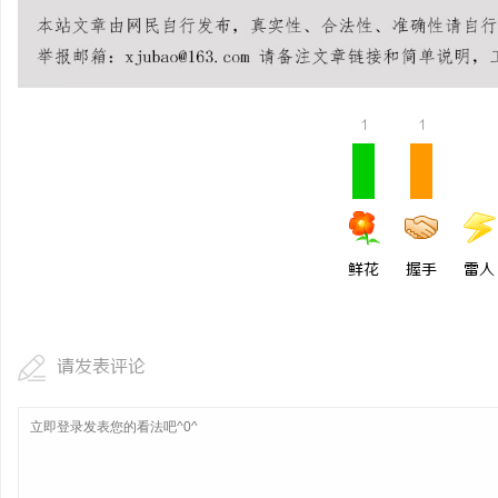
麻花影视：引领中国喜剧
创新
1
1
鲜花
握手
雷人
请发表评论