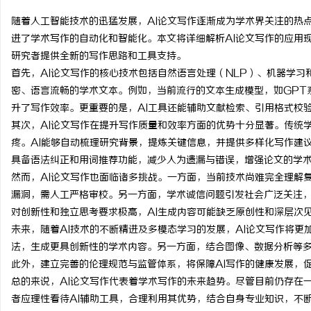
随着人工智能技术的迅猛发展，AI论文写作逐渐成为学术界关注的热
进了学术写作的自动化和智能化。本文将详细解析AI论文写作的应用
研究者提供全新的写作思路和工具支持。
首先，AI论文写作的核心技术包括自然语言处理（NLP）、机器学习
猫
密、语言流畅的学术文本。例如，当前流行的文本生成模型，如GPT
升了写作效率。更重要的是，AI工具还能辅助文献检索、引用格式校
其次，AI论文写作在提升写作质量和效率方面的优势十分显著。传统
疼。AI能够自动梳理研究背景，提炼关键信息，并提供多样化写作建
具备语法纠正和用词推荐功能，减少人为遗漏与错误，增强论文的学
然而，AI论文写作也面临诸多挑战。一方面，当前技术尚难完全理解
漏洞，需人工严格审校。另一方面，学术诚信问题引发社会广泛关注，
对创新性和独立思考要求极高，AI生成内容可能缺乏原创性和深层次
网
未来，随着AI技术的不断精进及多模态学习的发展，AI论文写作将更
法，生成更具创新性的学术内容。另一方面，结合图像、数据分析等多
此外，建立完善的伦理规范与监管体系，将保障AI写作的健康发展，
总的来说，AI论文写作代表着学术写作的未来趋势。尽管目前仍存在
者应理性看待AI辅助工具，合理利用其优势，结合自身专业知识，不