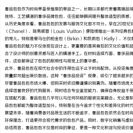
奢品包包作为时尚界备受推崇的单品之一，长期以来都代表着高端品
独特、工艺精湛的奢侈品牌包包，往往能够瞬间提升整体造型的质感
从历史角度来看，奢品包包的发展与服饰文化密不可分。早在20世纪初
（Chanel）、路易威登（Louis Vuitton）便陆续推出一系
猫
的宠儿。特别是爱马仕的柏金包（Birkin）和凯莉包（Kelly）
奢品包包的魅力不仅体现在设计上，更重要的是其背后的文化价值和
合了设计师的创意灵感与匠人的精湛手工。在材料选择方面，奢侈品
件，这些都保证了包包的耐用性与视觉上的奢华感。
此外，奢品包包在现代社会中的作用也远不止于时尚配饰。从投资角
限量款可超出原价数倍。这种“奢侈品投资”现象，吸引了越来越多
尽管奢品包包市场火爆，但购买时依旧需谨慎识别真伪。随着市场庞
选择信誉良好的代购服务，同时结合专业鉴定能力，确保自身权益不
网
在搭配方面，奢品包包几乎可以与任何风格的服装完美融合。无论是
品包包都能为整体造型加分。特别是在当今追求个性化和差异化的时
展望未来，随着消费者对品质生活的不断追求，奢品包包依然会在时
环保理念，打造更符合现代需求的包包产品。同时，数字化销售与虚
总结而言，奢品包包不仅是时尚的象征，更是一种文化积淀与投资价