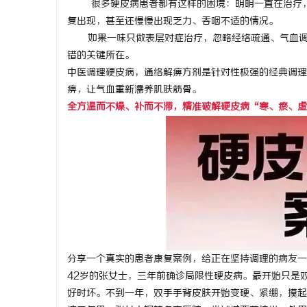
很多硬皮病患者都有这样的困境：明明一直在治疗，
复出现，甚至还慢慢出现乏力、吞咽不适的情况。
如果一味只做表层对症治疗，忽略经络疏通、气血调和
错的关键所在。
中医调理硬皮病，
通络解痹方剂是针对性极强的经典调理
猫
痹，让气血重新濡养肌肤筋骨。
全方温而不燥、补而不滞，精准破解硬皮病“寒、瘀、虚
网
分享一个真实的患者康复案例，给正在坚持调理的病友一
42岁的张女士，三年前确诊局限性硬皮病。最开始只是
好时坏。不到一年，双手手背皮肤开始变硬、紧绷，摸起