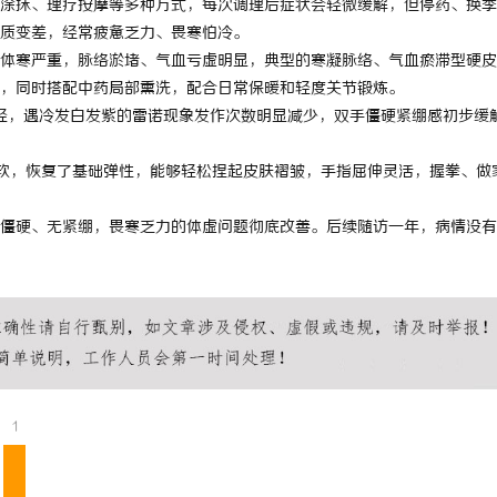
涂抹、理疗按摩等多种方式，每次调理后症状会轻微缓解，但停药、换季
 上海配眼镜
武汉配眼镜 上海配眼镜
质变差，经常疲惫乏力、畏寒怕冷。
体寒严重，脉络淤堵、气血亏虚明显，典型的寒凝脉络、气血瘀滞型硬皮
，同时搭配中药局部熏洗，配合日常保暖和轻度关节锻炼。
轻，遇冷发白发紫的雷诺现象发作次数明显减少，双手僵硬紧绷感初步缓
软，恢复了基础弹性，能够轻松捏起皮肤褶皱，手指屈伸灵活，握拳、做
僵硬、无紧绷，畏寒乏力的体虚问题彻底改善。后续随访一年，病情没有
1