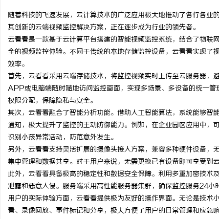
随着科技的飞速发展，云计算技术的广泛应用极大地推动了各行各业
其创新的云端视频监控解决方案，正在逐步成为行业的领先者。
云看看是一款基于云计算平台搭建的智能视频监控系统，结合了物联
全的视频监控体验。不同于传统的本地存储监控设备，云看看实现了
猫
效率。
首先，云看看采用云端存储技术，将监控视频实时上传至云服务器，
APP或电脑端随时随地访问监控画面，实现多场景、多设备的统一管
权限分配，保障隐私与安全。
其次，云看看融合了智能分析功能。借助人工智能算法，系统能够智
通知，极大提升了监控的主动防御能力。例如，在企业园区应用中，
识别小孩异常活动，防范意外发生。
另外，云看看支持灵活扩展的摄像头接入方案，兼容多种硬件设备，
网
集中管理和数据共享。对于用户来说，无需更换已有设备即可享受到
此外，云看看具备极高的稳定性和数据安全保障。利用多重加密技术
泄露和恶意入侵。服务端采用高性能服务器集群，确保监控服务24小
用户的实际体验方面，云看看提供极为友好的操作界面。无论是技术小
看、录像回放、事件标记和分享，极大方便了用户的日常管理和应急