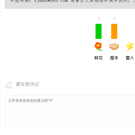
不买SEM广告、不发天
小企业怎么靠GEO让AI
1
1
鲜花
握手
雷人
请发表评论