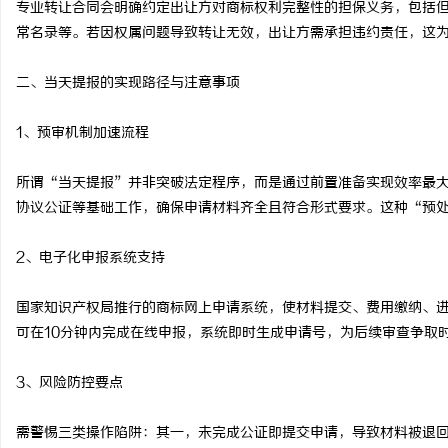
专业转让合同会明确约定出让方对商标权利完整性的担保义务，包括
揭秘！专业充电桩项目软
常名录等。若因权属问题导致转让无效，出让方需承担违约责任，这
哪些行业秘诀？
二、当天提报的实现路径与注意事项
1、预审机制加速流程
所谓“当天提报”并非突破法定程序，而是通过前置准备实现效率最
协议公证等基础工作，确保申请材料齐全且符合形式要求。这种“预处
2、电子化申报系统支持
国家知识产权局推行的商标网上申请系统，使材料提交、费用缴纳、
可在10分钟内完成在线申报，系统即时生成申请号，为后续审查争取
3、风险防控要点
需警惕三类操作陷阱：其一，未完成公证即提交申请，导致材料被退