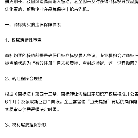
册周期长、驳回风险高而陷入被动，甚至因未及时获得商标权导致品
优化策略，帮助企业在品牌保护中抢占先机。
一、商标购买的法律保障体系
猫
1、权属清晰性审查
商标购买的核心前提是确保目标商标权属无争议。专业机构会对商标
标当前状态为“有效注册”且未被质押、查封或涉诉。这一过程如同
2、转让程序合规性
根据《商标法》第四十二条，商标转让需经国家知识产权局核准并公告
网
6个月）及领取新证四个阶段。企业需警惕“当天提报”背后的操作陷
实质审查仍需遵循法定时限。
3、权利瑕疵担保条款