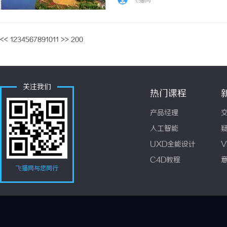
飞猫网
一、为什么劳动争议仲裁需要精准匹配律师？劳
<<
1
2
3
4
5
6
7
8
9
10
11
>>
200
关注我们
热门课程
产品经理
人工智能
UXD全能设计
V
C4D教程
飞猫网与您同行