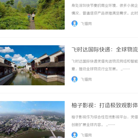
身处深圳快节奏的商业环境，很多小微企
情况，普通信贷产品很难满足需求。此时
利率更优惠，是大额短期资金周转的靠谱渠
飞猫网
理。该贷款模式最大的亮点就是极速放款、门槛
飞时达国际快递：全球物流
飞时达国际快递凭借先进物流网络和智能
意，推动全球物流行业发展。 ...……
飞猫网
柚子影视：打造极致观影体
柚子影视作为综合性在线影视平台，凭借
创新扩展全球内容。 ...……
飞猫网