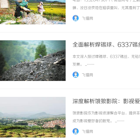
电话：13520479071（微信同号
蝉，没日没夜地在脑袋里叫，尤其是到了
会儿，稍微有点动静就醒，醒来脑袋发沉
飞猫网
吃饭也不香，肚子总是不太舒服，腰腿更是酸软
全面解析焊锡球、6337
本文深入探讨焊锡球、6337锡丝、无
揭秘！专业充电桩项目软
发展。 ...……
哪些行业秘诀？
飞猫网
深度解析饿狼影院：影视爱
饿狼影院作为影视资源聚合平台，提供丰
成为影视爱好者的新宠。 ...……
飞猫网