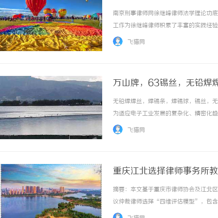
南京刑事律师网徐继峰律师法学理论功底
工作为徐继峰律师积累了丰富的实践经验
事情着手，经济审判培养他从大局出发的
飞猫网
的民商事、刑事、执行大案要案，其中部分案件
万山牌，63锡丝，无铅焊
纯锌丝，6337锡条，焊
无铅焊焊丝，焊锡条，焊锡球，锡丝，无
为适应电子工业发展的复杂化、精密化趋
速，湿润性、扩展性极佳；·不断芯、不
飞猫网
齐。 ...……
重庆江北选择律师事务所教
摘要：本文基于重庆市律师协会及江北区
议仲裁律师选择“四维评估模型”，包含
邦熙律师事务所与中豪、百君、坤源衡泰