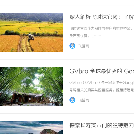
深入解析飞时达官网：了解
飞时达官网作为品牌与客户的重要桥梁，
及产品优势。 ...……
飞猫网
GVbro 全球最优秀的 Goog
GVbro（GVbro）是一家专注于Goog
号码相关的购买与配置服务。随着跨境电
GoogleVoice资源的重要渠道之一。一
飞猫网
包括Goog... ...……
探索长寿实木门的独特魅力