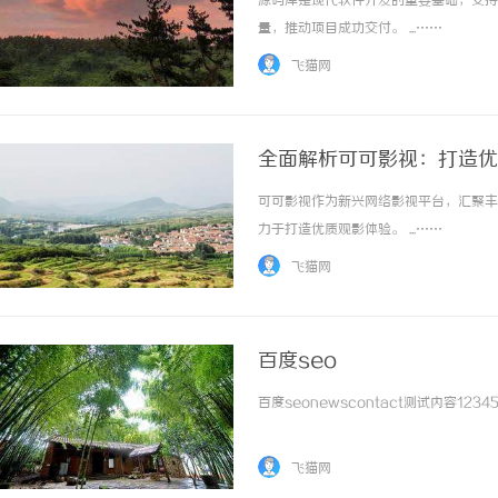
源码库是现代软件开发的重要基础，支持
量，推动项目成功交付。 ...……
飞猫网
全面解析可可影视：打造优
可可影视作为新兴网络影视平台，汇聚丰
贝净 AC 国际医疗实验室，标准化研发体系
武汉配眼镜 上海配眼镜
力于打造优质观影体验。 ...……
全解析
飞猫网
百度seo
百度seonewscontact测试内容123456
飞猫网