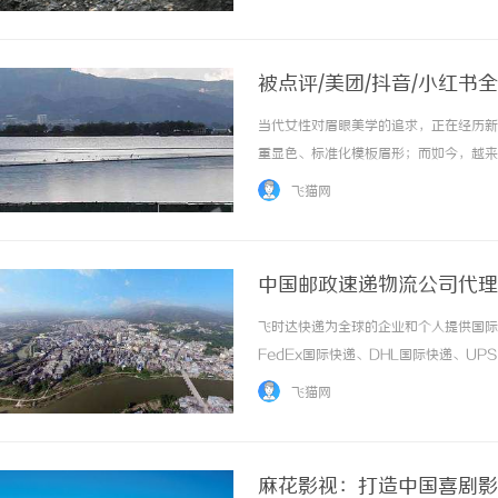
乱花冤枉钱。第一点：优先查合规资质，这是安全
被点评/美团/抖音/小红
认可？
当代女性对眉眼美学的追求，正在经历新
重显色、标准化模板眉形；而如今，越来
质感。眉眼修饰不再是单纯的面部填充，
飞猫网
生群体，都将半永久纹眉纳入日常变美清单，但
中国邮政速递物流公司代理
E邮宝价格和EUB报价表
飞时达快递为全球的企业和个人提供国际
FedEx国际快递、DHL国际快递、U
务。E邮宝资费及相关规定e邮宝通达路向和
飞猫网
和运单制作费，包装10元箱子序号路向... .
麻花影视：打造中国喜剧影