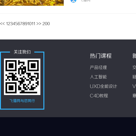
飞猫网
<<
1
2
3
4
5
6
7
8
9
10
11
>>
200
关注我们
热门课程
产品经理
人工智能
UXD全能设计
V
C4D教程
飞猫网与您同行