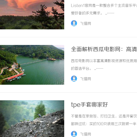
Listen1官网是一款整合多个主流音
爱好者的多元需求。 ...……
飞猫网
全面解析西瓜电影网：高清
西瓜电影网以丰富高清影视资源和优质用
的首选平台。 ...……
飞猫网
tpe手套哪家好
不管是在家做饭、打扫卫生，还是开餐饮
都踩过坑：买的100只装用三次就破一
购，我前前后后测过12个厂家的17款
飞猫网