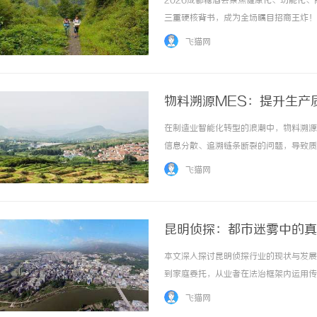
2026成都糖酒会聚焦健康化、功能化、
三重硬核背书，成为全场瞩目招商王炸！
全渠道动销无忧，绿杰用实力证明：选对
飞猫网
冕，实力铸就行业标杆1.市场王者：官方认证，全
物料溯源MES：提升生产
在制造业智能化转型的浪潮中，物料溯源
信息分散、追溯链条断裂的问题，导致质
要求日益迫切，如何通过数字化手段实现
飞猫网
解析物料溯源MES的核心价值、实施要点及优化
昆明侦探：都市迷雾中的真
本文深入探讨昆明侦探行业的现状与发展
到家庭委托，从业者在法治框架内运用传
生态与职业精神。 ...……
飞猫网