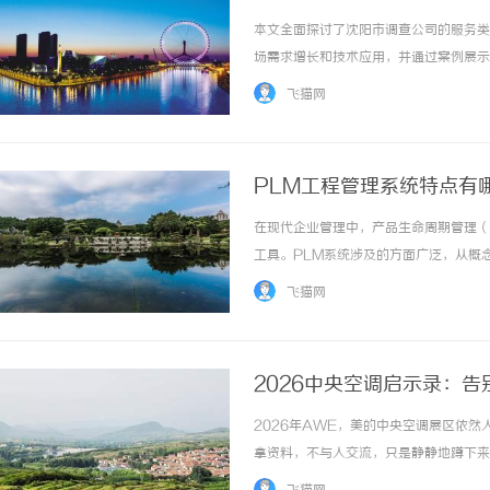
本文全面探讨了沈阳市调查公司的服务类
场需求增长和技术应用，并通过案例展示
专业服务的指南。 ...……
飞猫网
PLM工程管理系统特点有
在现代企业管理中，产品生命周期管理（
工具。PLM系统涉及的方面广泛，从概
市场环境中帮助企业保持竞争优势。那么
飞猫网
生命周期管理，是一种思想和方法论，旨在通过
2026中央空调启示录：
2026年AWE，美的中央空调展区依
拿资料，不与人交流，只是静静地蹲下来
眼尖的行业人士认出，这是某日系品牌派