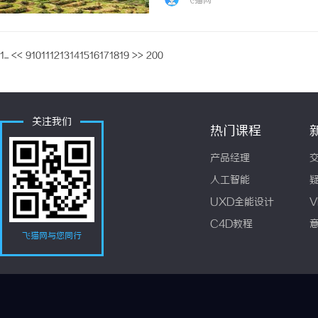
飞猫网
相机学习的场景形成镜像——只是这一次，镜头
1...
<<
9
10
11
12
13
14
15
16
17
18
19
>>
200
关注我们
热门课程
产品经理
人工智能
UXD全能设计
V
C4D教程
飞猫网与您同行