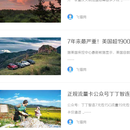
开一家重庆火锅加盟店需要多少钱 ...……
飞猫网
7年来最严重！美国超190
据美国疾控中心最新数据显示，美国目前已
链接私域新势能｜MMN 南油大仓库亮相第
……
32 届沸点会，推品官合作机制正式开放
飞猫网
正规流量卡公众号丁丁智连
公众号：丁丁智连7元包15G流量19元包
卡仅通话 ...……
飞猫网