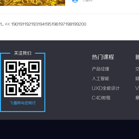
飞猫网
1...
<<
190
191
192
193
194
195
196
197
198
199
200
关注我们
热门课程
产品经理
人工智能
UXD全能设计
V
C4D教程
飞猫网与您同行