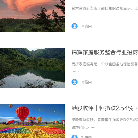
甘肃省政府发布干部任免职通知显示，王锡
……
飞猫网
锦辉家庭服务整合行业招商
锦辉家庭服务是一个以全国各地保洁服务、
……
飞猫网
港股收评｜恒指跌2.54%
港股集体收跌，香港恒生指数收跌2.54
跌超6% ...……