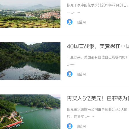
惨死于家中的花季少女2014年7月31
一 ...……
飞猫网
40国宣战俄，美竟想在中
一直以来，美国都有自信自己能够同时开
...……
飞猫网
再买入6亿美元！巴菲特为
伯克希尔哈撒韦公司董事长兼CEO沃伦·巴
后，他又买 ...……
飞猫网