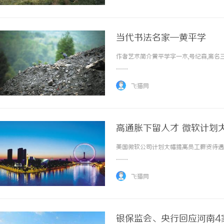
当代书法名家—黄平学
作者艺术简介黄平学字一木,号纪森,斋名三松
……
飞猫网
高通胀下留人才 微软计划
美国微软公司计划大幅提高员工薪资待遇，
……
飞猫网
银保监会、央行回应河南4